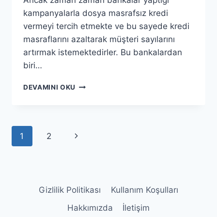
Ancak zaman zaman bankalar yaptığı
kampanyalarla dosya masrafsız kredi
vermeyi tercih etmekte ve bu sayede kredi
masraflarını azaltarak müşteri sayılarını
artırmak istemektedirler. Bu bankalardan
biri…
GARANTI
DEVAMINI OKU
BANKASI
DOSYA
MASRAFI
NE
Page
Next
1
2
KADAR?
navigation
Page
Gizlilik Politikası
Kullanım Koşulları
Hakkımızda
İletişim