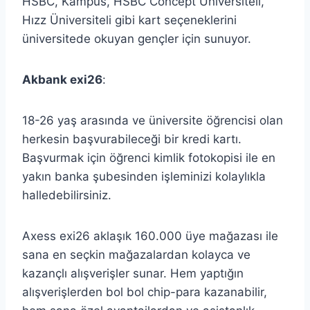
HSBC, Kampus, HSBC Concept Üniversiteli,
Hızz Üniversiteli gibi kart seçeneklerini
üniversitede okuyan gençler için sunuyor.
Akbank exi26
:
18-26 yaş arasında ve üniversite öğrencisi olan
herkesin başvurabileceği bir kredi kartı.
Başvurmak için öğrenci kimlik fotokopisi ile en
yakın banka şubesinden işleminizi kolaylıkla
halledebilirsiniz.
Axess exi26 aklaşık 160.000 üye mağazası ile
sana en seçkin mağazalardan kolayca ve
kazançlı alışverişler sunar. Hem yaptığın
alışverişlerden bol bol chip-para kazanabilir,