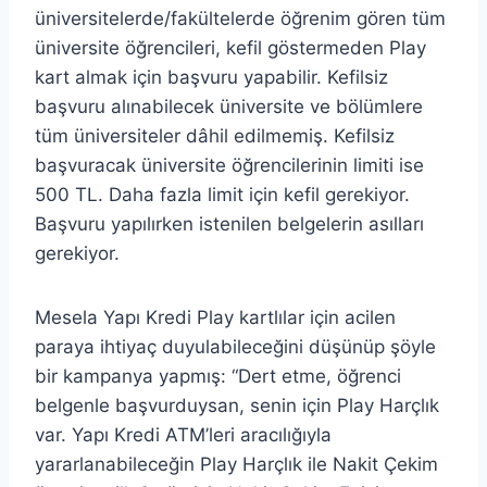
üniversitelerde/fakültelerde öğrenim gören tüm
üniversite öğrencileri, kefil göstermeden Play
kart almak için başvuru yapabilir. Kefilsiz
başvuru alınabilecek üniversite ve bölümlere
tüm üniversiteler dâhil edilmemiş. Kefilsiz
başvuracak üniversite öğrencilerinin limiti ise
500 TL. Daha fazla limit için kefil gerekiyor.
Başvuru yapılırken istenilen belgelerin asılları
gerekiyor.
Mesela Yapı Kredi Play kartlılar için acilen
paraya ihtiyaç duyulabileceğini düşünüp şöyle
bir kampanya yapmış: “Dert etme, öğrenci
belgenle başvurduysan, senin için Play Harçlık
var. Yapı Kredi ATM’leri aracılığıyla
yararlanabileceğin Play Harçlık ile Nakit Çekim