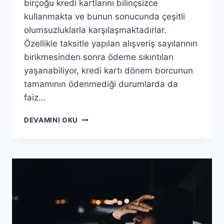
birçoğu kredi kartlarını bilinçsizce
kullanmakta ve bunun sonucunda çeşitli
olumsuzluklarla karşılaşmaktadırlar.
Özellikle taksitle yapılan alışveriş sayılarının
birikmesinden sonra ödeme sıkıntıları
yaşanabiliyor, kredi kartı dönem borcunun
tamamının ödenmediği durumlarda da
faiz…
KREDI
DEVAMINI OKU
KARTI
NASIL
İPTAL
ETTIRILIR?
KREDI
KARTI
KAPATMA
İŞLEMI