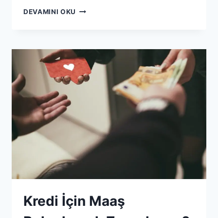
TAŞIT
DEVAMINI OKU
KREDILERINDE
KASKO
ZORUNLU
MU?
Kredi İçin Maaş