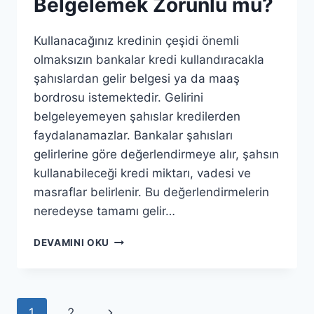
Belgelemek Zorunlu mu?
Kullanacağınız kredinin çeşidi önemli
olmaksızın bankalar kredi kullandıracakla
şahıslardan gelir belgesi ya da maaş
bordrosu istemektedir. Gelirini
belgeleyemeyen şahıslar kredilerden
faydalanamazlar. Bankalar şahısları
gelirlerine göre değerlendirmeye alır, şahsın
kullanabileceği kredi miktarı, vadesi ve
masraflar belirlenir. Bu değerlendirmelerin
neredeyse tamamı gelir…
KREDI
DEVAMINI OKU
İÇIN
MAAŞ
BELGELEMEK
ZORUNLU
Page
Next
1
2
MU?