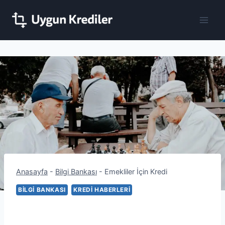
Skip
to
content
Anasayfa
-
Bilgi Bankası
-
Emekliler İçin Kredi
BILGI BANKASI
KREDI HABERLERI