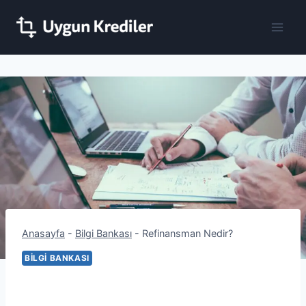
Skip
to
content
Anasayfa
-
Bilgi Bankası
-
Refinansman Nedir?
BILGI BANKASI