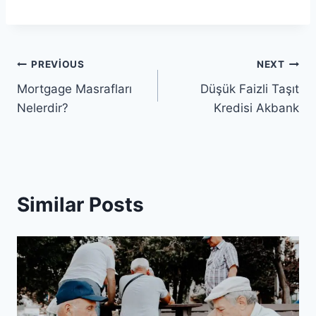
Yazı
PREVIOUS
NEXT
Mortgage Masrafları
Düşük Faizli Taşıt
gezinmesi
Nelerdir?
Kredisi Akbank
Similar Posts