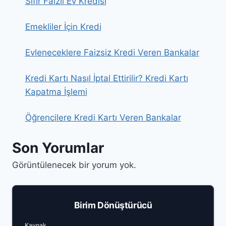
Sıfır Faizli Ev Kredisi
Emekliler İçin Kredi
Evleneceklere Faizsiz Kredi Veren Bankalar
Kredi Kartı Nasıl İptal Ettirilir? Kredi Kartı
Kapatma İşlemi
Öğrencilere Kredi Kartı Veren Bankalar
Son Yorumlar
Görüntülenecek bir yorum yok.
Birim Dönüştürücü
Enter a number to convert
Kaynak