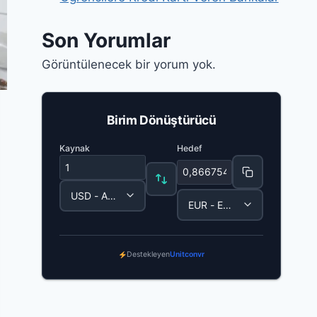
Son Yorumlar
Görüntülenecek bir yorum yok.
Birim Dönüştürücü
Enter a number to convert
Kaynak
Hedef
Destekleyen
Unitconvr