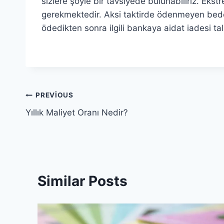
sizlere şöyle bir tavsiyede bulunabiliriz. Eks
gerekmektedir. Aksi taktirde ödenmeyen bedele f
ödedikten sonra ilgili bankaya aidat iadesi tal
Yazı
PREVIOUS
Yıllık Maliyet Oranı Nedir?
gezinmesi
Similar Posts