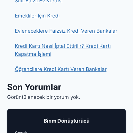
Sıfır Faizli Ev Kredisi
Emekliler İçin Kredi
Evleneceklere Faizsiz Kredi Veren Bankalar
Kredi Kartı Nasıl İptal Ettirilir? Kredi Kartı
Kapatma İşlemi
Öğrencilere Kredi Kartı Veren Bankalar
Son Yorumlar
Görüntülenecek bir yorum yok.
Birim Dönüştürücü
Enter a number to convert
Kaynak