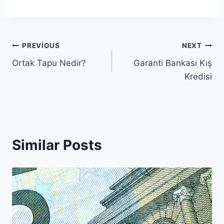
Yazı
PREVIOUS
NEXT
Ortak Tapu Nedir?
Garanti Bankası Kış
gezinmesi
Kredisi
Similar Posts